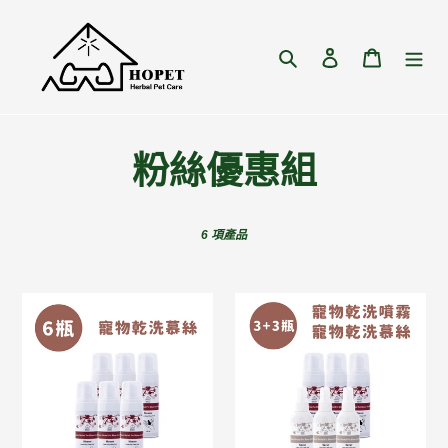
跳
到
內
搜尋
登入
購物車
容
商
粉絲優惠組
品
6 項產品
系
列
有
有
機
機
:
植
寵
萃
物
寵
乾
物
洗
乾
泡