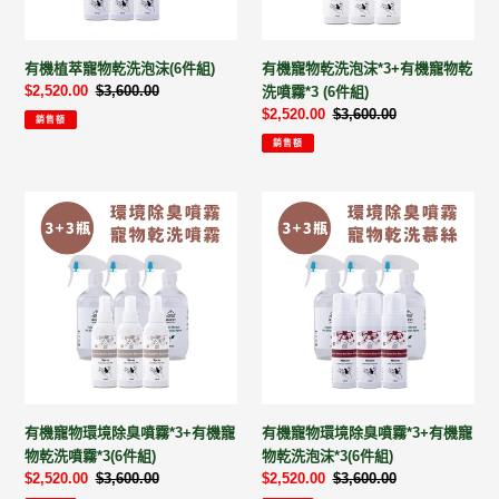
洗
沫
泡
*3+有
沫
機
有機植萃寵物乾洗泡沫(6件組)
有機寵物乾洗泡沫*3+有機寵物乾
(6
寵
售
$2,520.00
定
$3,600.00
洗噴霧*3 (6件組)
件
物
價
價
售
$2,520.00
定
$3,600.00
組)
乾
銷售額
價
價
洗
銷售額
噴
霧
有
有
*3
機
機
(6
寵
寵
件
物
物
組)
環
環
境
境
除
除
臭
臭
噴
噴
霧
霧
有機寵物環境除臭噴霧*3+有機寵
有機寵物環境除臭噴霧*3+有機寵
*3+有
*3+有
物乾洗噴霧*3(6件組)
物乾洗泡沫*3(6件組)
機
機
售
$2,520.00
定
$3,600.00
售
$2,520.00
定
$3,600.00
寵
寵