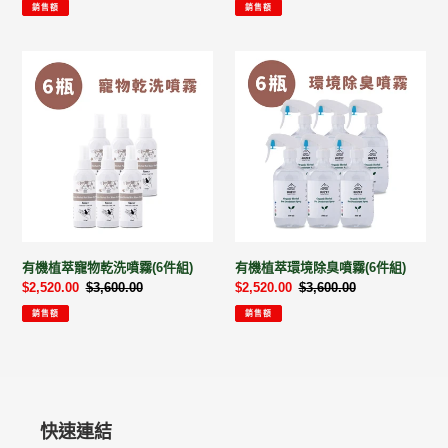
價
價
價
價
物
物
銷售額
銷售額
乾
乾
洗
洗
有
有
噴
泡
機
機
霧
沫
植
植
*3(6
*3(6
萃
萃
件
件
寵
環
組)
組)
物
境
乾
除
洗
臭
噴
噴
霧
霧
有機植萃寵物乾洗噴霧(6件組)
有機植萃環境除臭噴霧(6件組)
(6
(6
售
$2,520.00
定
$3,600.00
售
$2,520.00
定
$3,600.00
件
件
價
價
價
價
組)
組)
銷售額
銷售額
快速連結