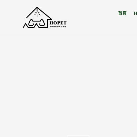
跳
到
首頁
H
內
容