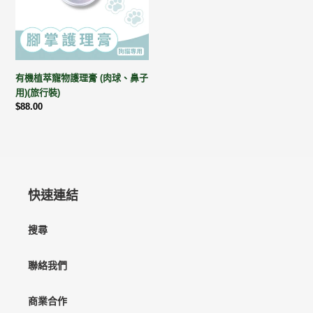
物
護
理
膏
(肉
有機植萃寵物護理膏 (肉球、鼻子
球、
用)(旅行裝)
鼻
定
$88.00
子
價
用)
(旅
行
裝)
快速連結
搜尋
聯絡我們
商業合作