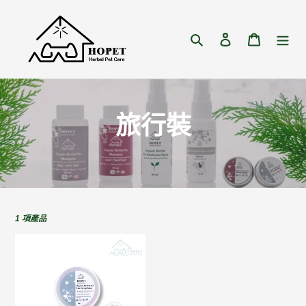
跳
到
內
搜尋
登入
購物車
容
商
旅行裝
品
系
列
1 項產品
:
有
機
植
萃
寵