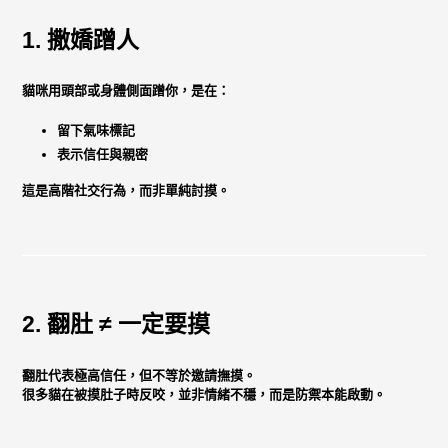
1. 撒嬌蹭人
貓咪用頭部或身體側面蹭你，是在：
留下氣味標記
表示信任與親密
這是高階社交行為，而非單純討摸。
2. 翻肚 ≠ 一定要摸
翻肚代表極高信任，但不等於邀請撫摸。
很多貓在被摸肚子時反咬，並非情緒不穩，而是
防禦本能啟動
。