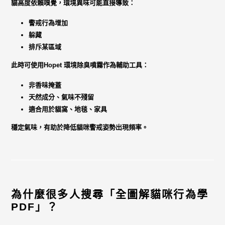
貓高度依賴嗅覺，環境異味可能直接導致：
警戒行為增加
躲藏
排斥某區域
此時可使用
Hopet 環境除臭噴霧
作為輔助工具：
非香味掩蓋
天然成分、氣味不殘留
適合用於貓窩、地毯、家具
穩定氣味，有助於降低貓咪警戒姿勢出現頻率。
為什麼很多人搜尋「全圖解貓咪行為學
PDF」？