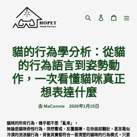
跳
到
內
搜尋
登入
購物車
容
貓的行為學分析：從貓
的行為語言到姿勢動
作，一次看懂貓咪真正
想表達什麼
由 MaConnie
2026年1月15日
貓咪的所有行為，幾乎都不是「亂來」。
無論是貓咪奇怪行為、突然警戒、反覆磨蹭、在你面前翻肚，甚至看似
冷漠的流浪貓行為，背後其實都符合一套清楚的
貓咪的行為模式
。只要