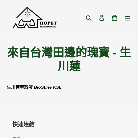
跳
到
內
搜尋
登入
購物車
容
來自台灣田邊的瑰寶 - 生
川蓮
生川蓮萃取液
BioStine KSE
快速連結