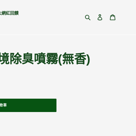
大網紅回饋
搜尋
登入
購物車
境除臭噴霧(無香)
物車