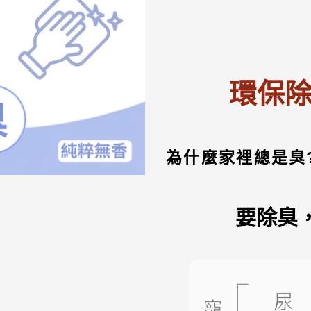
產
品
加
入
您
的
環保除
購
物
車
為什麼家裡總是臭
要除臭