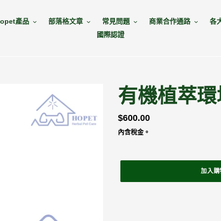
opet產品
部落格文章
常見問題
商業合作通路
各
國際認證
有機植萃環
定
$600.00
價
內含稅金。
加入購
正
在
將