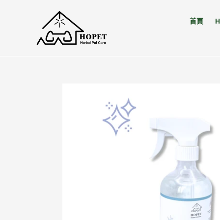
跳
到
首頁
H
內
容