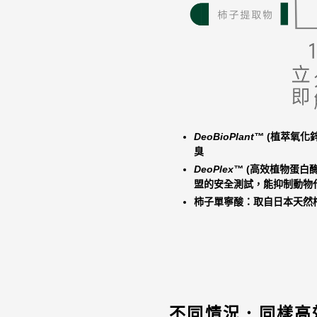
DeoBioPlant™
(
植萃氧化
臭
DeoPlex™
(
高效植物蛋白酶
盟的安全測試，能抑制動物
柿子單寧酸
：取自日本天然
不同情況．同樣高