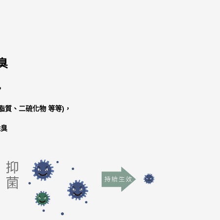
臭
，
脂質、二硫化物 等等)，
除臭